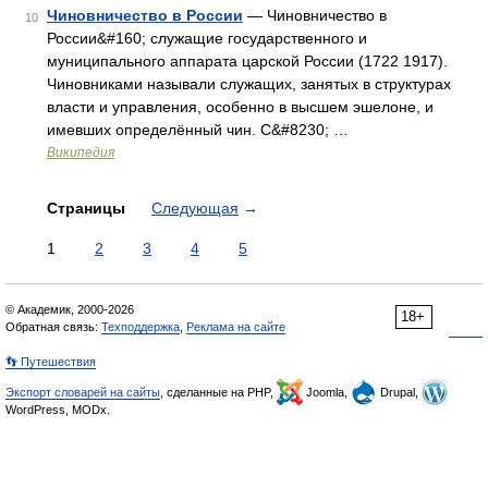
Чиновничество в России
— Чиновничество в
10
России&#160; служащие государственного и
муниципального аппарата царской России (1722 1917).
Чиновниками называли служащих, занятых в структурах
власти и управления, особенно в высшем эшелоне, и
имевших определённый чин. С&#8230; …
Википедия
Страницы
Следующая
→
1
2
3
4
5
© Академик, 2000-2026
18+
Обратная связь:
Техподдержка
,
Реклама на сайте
👣 Путешествия
Экспорт словарей на сайты
, сделанные на PHP,
Joomla,
Drupal,
WordPress, MODx.