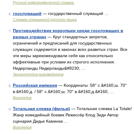
Русский орфографический словарь
госслужащий
— государственный служащий …
6
Словарь сокращений русского языка
Противодействие коррупции среди госслужащих в
7
разных странах
— Круг стандартных запретов,
ограничений и предписаний для государственных
служащих содержится в законах всех развитых стран. Все
эти меры зарекомендовали себя как относительно
эффективные при условии их строгого исполнения.
Нидерланды Нидерланды&#8230; …
Энциклопедия ньюсмейкеров
Российская империя
— Координаты: 58° с.&#160;ш. 70°
8
в.&#160;д. / 58° с.&#160;ш. 70° в.&#160;д.&#160; …
Википедия
Тотальная слежка (фильм)
— Тотальная слежка La Totale!
9
Жанр комедийный боевик Режиссёр Клод Зиди Автор
сценария Дидье Каминка …
Википедия