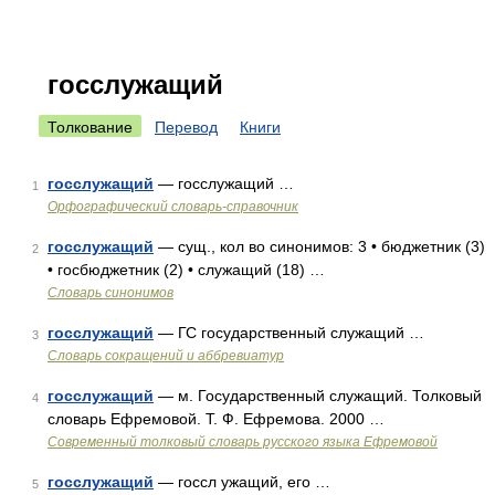
госслужащий
Толкование
Перевод
Книги
госслужащий
— госслужащий …
1
Орфографический словарь-справочник
госслужащий
— сущ., кол во синонимов: 3 • бюджетник (3)
2
• госбюджетник (2) • служащий (18) …
Словарь синонимов
госслужащий
— ГС государственный служащий …
3
Словарь сокращений и аббревиатур
госслужащий
— м. Государственный служащий. Толковый
4
словарь Ефремовой. Т. Ф. Ефремова. 2000 …
Современный толковый словарь русского языка Ефремовой
госслужащий
— госсл ужащий, его …
5